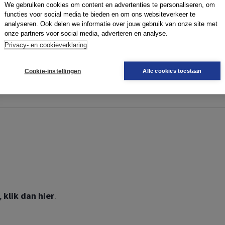
We gebruiken cookies om content en advertenties te personaliseren, om
functies voor social media te bieden en om ons websiteverkeer te
ze website te kunnen gebruiken. Om te kunnen inloggen, moe
analyseren. Ook delen we informatie over jouw gebruik van onze site met
 geen boek,
klik dan hier
.
onze partners voor social media, adverteren en analyse.
Privacy- en cookieverklaring
Cookie-instellingen
Alle cookies toestaan
,
klik dan hier
.