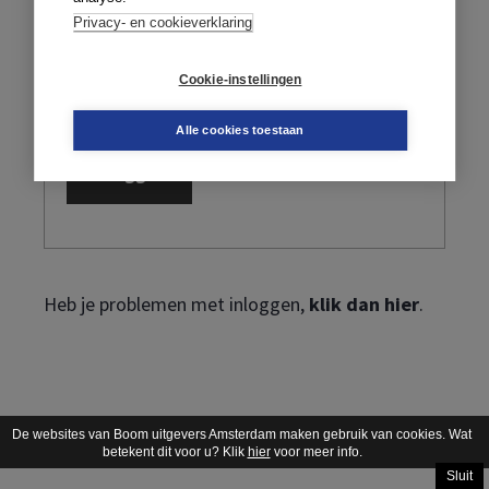
Privacy- en cookieverklaring
Cookie-instellingen
Ik ben mijn wachtwoord vergeten
Alle cookies toestaan
Heb je problemen met inloggen,
klik dan hier
.
De websites van Boom uitgevers Amsterdam maken gebruik van cookies. Wat
betekent dit voor u? Klik
hier
voor meer info.
Sluit