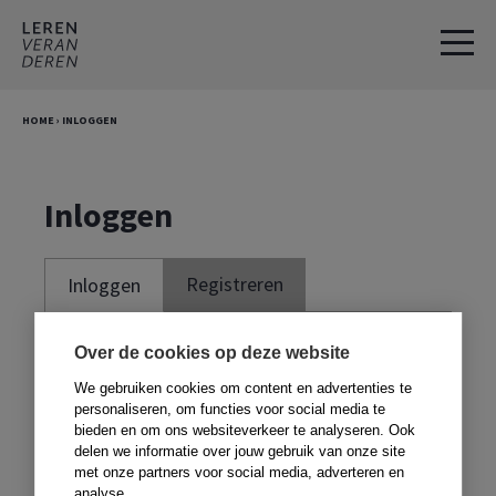
Spring
Door
naar
naar
de
de
hoofdnavigatie
hoofd
HOME
›
INLOGGEN
inhoud
Inloggen
Registreren
Inloggen
Je moet ingelogd zijn om deze website te
Over de cookies op deze website
kunnen gebruiken. Om te kunnen inloggen,
We gebruiken cookies om content en advertenties te
moet je je registreren met de code voor in
personaliseren, om functies voor social media te
bieden en om ons websiteverkeer te analyseren. Ook
je boek. Heb je geen boek,
klik dan hier
.
delen we informatie over jouw gebruik van onze site
met onze partners voor social media, adverteren en
analyse.