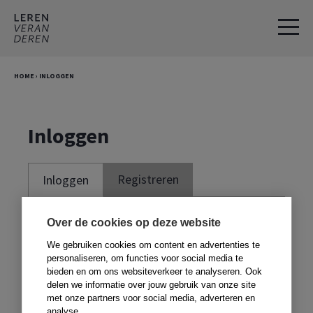
Spring
Door
naar
naar
de
de
hoofdnavigatie
hoofd
HOME
›
INLOGGEN
inhoud
Inloggen
Registreren
Inloggen
Je moet ingelogd zijn om deze website te
Over de cookies op deze website
kunnen gebruiken. Om te kunnen inloggen,
We gebruiken cookies om content en advertenties te
moet je je registreren met de code voor in
personaliseren, om functies voor social media te
bieden en om ons websiteverkeer te analyseren. Ook
je boek. Heb je geen boek,
klik dan hier
.
delen we informatie over jouw gebruik van onze site
met onze partners voor social media, adverteren en
analyse.