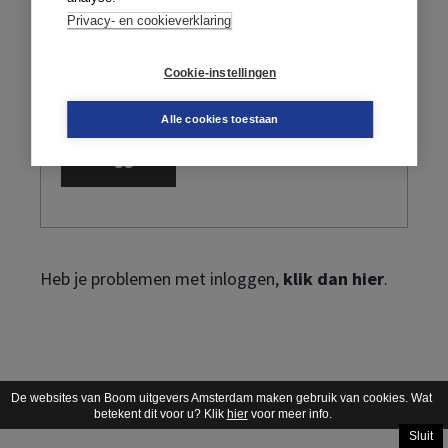
Privacy- en cookieverklaring
Cookie-instellingen
Ik ben mijn wachtwoord vergeten
Alle cookies toestaan
Heb je problemen met inloggen,
klik dan hier
.
De websites van Boom uitgevers Amsterdam maken gebruik van cookies. Wat
betekent dit voor u? Klik
hier
voor meer info.
Sluit