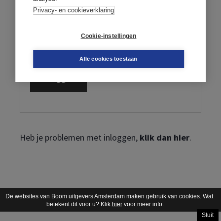
Privacy- en cookieverklaring
Cookie-instellingen
Ik ben mijn wachtwoord vergeten
Alle cookies toestaan
Heb je problemen met inloggen,
klik dan hier
.
De websites van Boom uitgevers Amsterdam maken gebruik van cookies. Wat
betekent dit voor u? Klik
hier
voor meer info.
Sluit