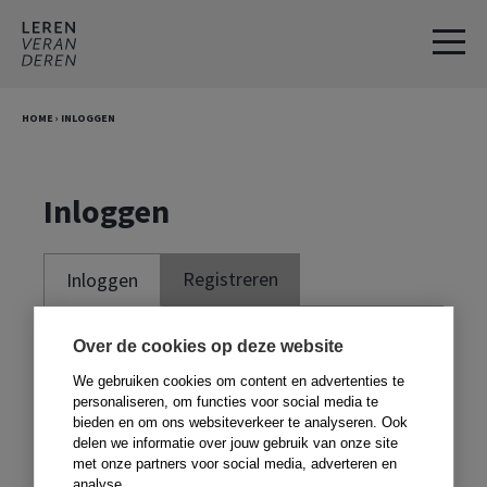
Spring
Door
naar
naar
de
de
hoofdnavigatie
hoofd
HOME
›
INLOGGEN
inhoud
Inloggen
Registreren
Inloggen
Je moet ingelogd zijn om deze website te
Over de cookies op deze website
kunnen gebruiken. Om te kunnen inloggen,
We gebruiken cookies om content en advertenties te
moet je je registreren met de code voor in
personaliseren, om functies voor social media te
bieden en om ons websiteverkeer te analyseren. Ook
je boek. Heb je geen boek,
klik dan hier
.
delen we informatie over jouw gebruik van onze site
met onze partners voor social media, adverteren en
analyse.