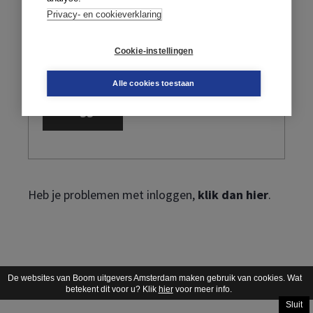
Privacy- en cookieverklaring
Cookie-instellingen
Ik ben mijn wachtwoord vergeten
Alle cookies toestaan
Heb je problemen met inloggen,
klik dan hier
.
De websites van Boom uitgevers Amsterdam maken gebruik van cookies. Wat
betekent dit voor u? Klik
hier
voor meer info.
Sluit