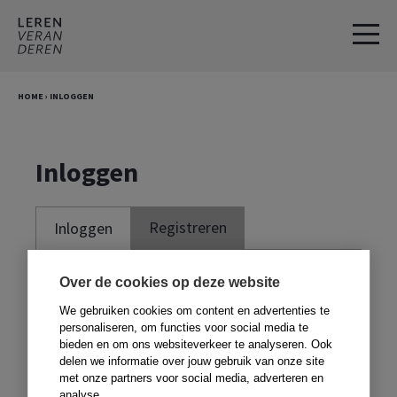
Spring
Door
naar
naar
de
de
hoofdnavigatie
hoofd
HOME
›
INLOGGEN
inhoud
Inloggen
Registreren
Inloggen
Je moet ingelogd zijn om deze website te
Over de cookies op deze website
kunnen gebruiken. Om te kunnen inloggen,
We gebruiken cookies om content en advertenties te
moet je je registreren met de code voor in
personaliseren, om functies voor social media te
bieden en om ons websiteverkeer te analyseren. Ook
je boek. Heb je geen boek,
klik dan hier
.
delen we informatie over jouw gebruik van onze site
met onze partners voor social media, adverteren en
analyse.