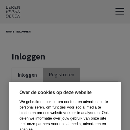
Spring
Door
naar
naar
de
de
hoofdnavigatie
hoofd
HOME
›
INLOGGEN
inhoud
Inloggen
Registreren
Inloggen
Je moet ingelogd zijn om deze website te
Over de cookies op deze website
kunnen gebruiken. Om te kunnen inloggen,
We gebruiken cookies om content en advertenties te
moet je je registreren met de code voor in
personaliseren, om functies voor social media te
bieden en om ons websiteverkeer te analyseren. Ook
je boek. Heb je geen boek,
klik dan hier
.
delen we informatie over jouw gebruik van onze site
met onze partners voor social media, adverteren en
analyse.