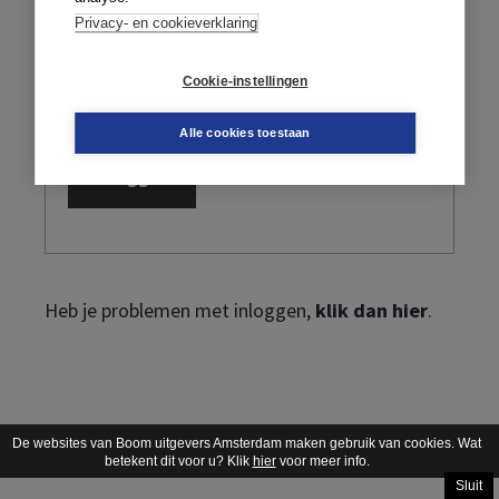
Privacy- en cookieverklaring
Cookie-instellingen
Ik ben mijn wachtwoord vergeten
Alle cookies toestaan
Heb je problemen met inloggen,
klik dan hier
.
De websites van Boom uitgevers Amsterdam maken gebruik van cookies. Wat
betekent dit voor u? Klik
hier
voor meer info.
Sluit