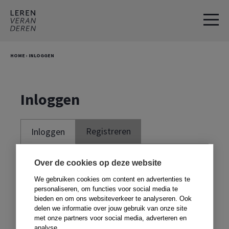
Spring
Door
naar
naar
de
de
hoofdnavigatie
hoofd
HOME
›
INLOGGEN
inhoud
Inloggen
Registreren
Inloggen
Je moet ingelogd zijn om deze website te
Over de cookies op deze website
kunnen gebruiken. Om te kunnen inloggen,
We gebruiken cookies om content en advertenties te
moet je je registreren met de code voor in
personaliseren, om functies voor social media te
bieden en om ons websiteverkeer te analyseren. Ook
je boek. Heb je geen boek,
klik dan hier
.
delen we informatie over jouw gebruik van onze site
met onze partners voor social media, adverteren en
analyse.