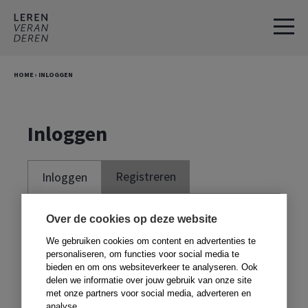
Spring
Door
naar
naar
de
de
hoofdnavigatie
hoofd
HOME
›
INLOGGEN
inhoud
Inloggen
Registreren
Inloggen
Je moet ingelogd zijn om deze website te
Over de cookies op deze website
kunnen gebruiken. Om te kunnen inloggen,
We gebruiken cookies om content en advertenties te
moet je je registreren met de code voor in
personaliseren, om functies voor social media te
bieden en om ons websiteverkeer te analyseren. Ook
je boek. Heb je geen boek,
klik dan hier
.
delen we informatie over jouw gebruik van onze site
met onze partners voor social media, adverteren en
analyse.