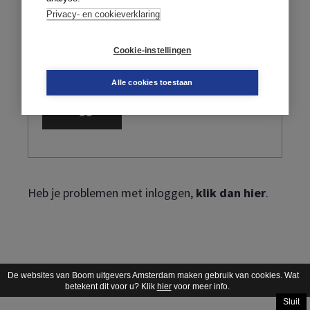
Privacy- en cookieverklaring
Cookie-instellingen
Ik ben mijn wachtwoord vergeten
Alle cookies toestaan
Heb je problemen met inloggen,
klik dan hier
.
De websites van Boom uitgevers Amsterdam maken gebruik van cookies. Wat
betekent dit voor u? Klik
hier
voor meer info.
Sluit