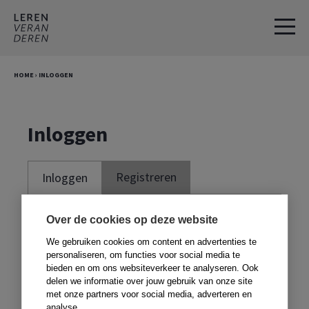
Spring
Door
naar
naar
de
de
hoofdnavigatie
hoofd
HOME
›
INLOGGEN
inhoud
Inloggen
Registreren
Inloggen
Je moet ingelogd zijn om deze website te
Over de cookies op deze website
kunnen gebruiken. Om te kunnen inloggen,
We gebruiken cookies om content en advertenties te
moet je je registreren met de code voor in
personaliseren, om functies voor social media te
bieden en om ons websiteverkeer te analyseren. Ook
je boek. Heb je geen boek,
klik dan hier
.
delen we informatie over jouw gebruik van onze site
met onze partners voor social media, adverteren en
analyse.