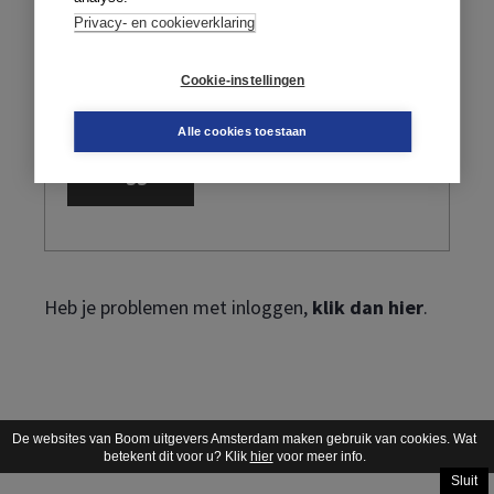
Privacy- en cookieverklaring
Cookie-instellingen
Ik ben mijn wachtwoord vergeten
Alle cookies toestaan
Heb je problemen met inloggen,
klik dan hier
.
De websites van Boom uitgevers Amsterdam maken gebruik van cookies. Wat
betekent dit voor u? Klik
hier
voor meer info.
Sluit