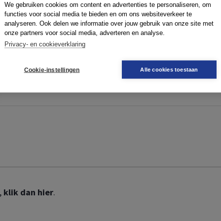
We gebruiken cookies om content en advertenties te personaliseren, om
functies voor social media te bieden en om ons websiteverkeer te
ze website te kunnen gebruiken. Om te kunnen inloggen, moe
analyseren. Ook delen we informatie over jouw gebruik van onze site met
 geen boek,
klik dan hier
.
onze partners voor social media, adverteren en analyse.
Privacy- en cookieverklaring
Cookie-instellingen
Alle cookies toestaan
,
klik dan hier
.