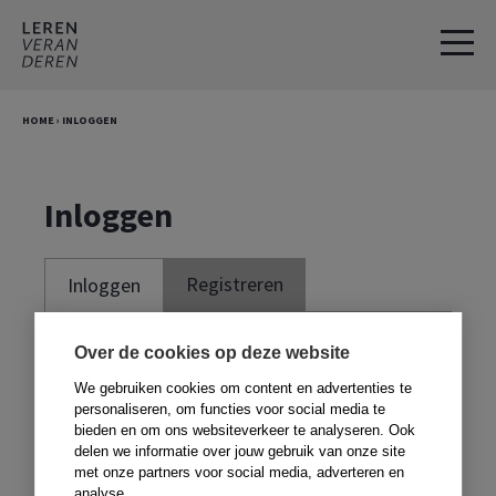
Spring
Door
naar
naar
de
de
hoofdnavigatie
hoofd
HOME
›
INLOGGEN
inhoud
Inloggen
Registreren
Inloggen
Je moet ingelogd zijn om deze website te
Over de cookies op deze website
kunnen gebruiken. Om te kunnen inloggen,
We gebruiken cookies om content en advertenties te
moet je je registreren met de code voor in
personaliseren, om functies voor social media te
bieden en om ons websiteverkeer te analyseren. Ook
je boek. Heb je geen boek,
klik dan hier
.
delen we informatie over jouw gebruik van onze site
met onze partners voor social media, adverteren en
analyse.