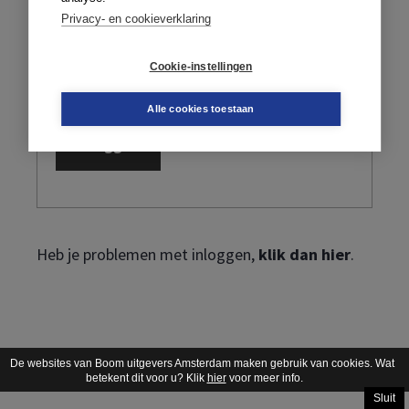
Privacy- en cookieverklaring
Cookie-instellingen
Ik ben mijn wachtwoord vergeten
Alle cookies toestaan
Heb je problemen met inloggen,
klik dan hier
.
De websites van Boom uitgevers Amsterdam maken gebruik van cookies. Wat
betekent dit voor u? Klik
hier
voor meer info.
Sluit