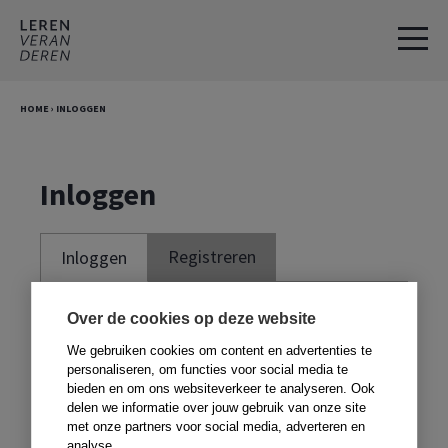
Spring
Door
naar
naar
de
de
hoofdnavigatie
hoofd
HOME
›
INLOGGEN
inhoud
Inloggen
Registreren
Inloggen
Je moet ingelogd zijn om deze website te
Over de cookies op deze website
kunnen gebruiken. Om te kunnen inloggen,
We gebruiken cookies om content en advertenties te
moet je je registreren met de code voor in
personaliseren, om functies voor social media te
bieden en om ons websiteverkeer te analyseren. Ook
je boek. Heb je geen boek,
klik dan hier
.
delen we informatie over jouw gebruik van onze site
met onze partners voor social media, adverteren en
analyse.