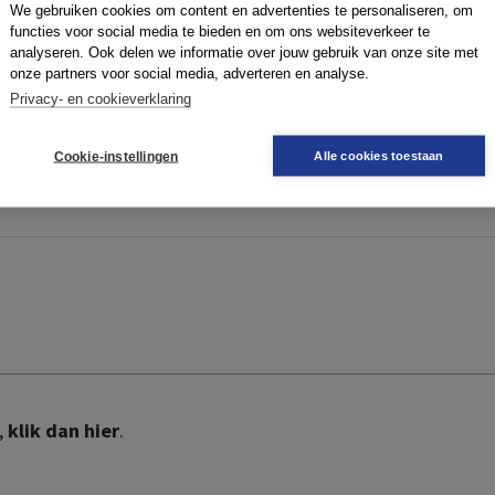
We gebruiken cookies om content en advertenties te personaliseren, om
functies voor social media te bieden en om ons websiteverkeer te
ze website te kunnen gebruiken. Om te kunnen inloggen, moe
analyseren. Ook delen we informatie over jouw gebruik van onze site met
 geen boek,
klik dan hier
.
onze partners voor social media, adverteren en analyse.
Privacy- en cookieverklaring
Cookie-instellingen
Alle cookies toestaan
,
klik dan hier
.