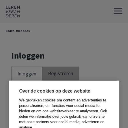
Spring
Door
naar
naar
de
de
hoofdnavigatie
hoofd
HOME
›
INLOGGEN
inhoud
Inloggen
Registreren
Inloggen
Je moet ingelogd zijn om deze website te
Over de cookies op deze website
kunnen gebruiken. Om te kunnen inloggen,
We gebruiken cookies om content en advertenties te
moet je je registreren met de code voor in
personaliseren, om functies voor social media te
bieden en om ons websiteverkeer te analyseren. Ook
je boek. Heb je geen boek,
klik dan hier
.
delen we informatie over jouw gebruik van onze site
met onze partners voor social media, adverteren en
analyse.