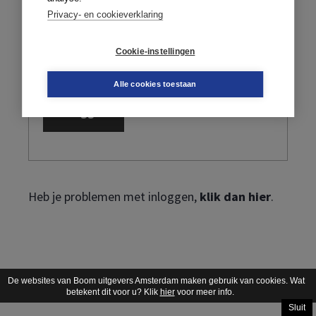
Privacy- en cookieverklaring
Cookie-instellingen
Ik ben mijn wachtwoord vergeten
Alle cookies toestaan
Heb je problemen met inloggen,
klik dan hier
.
De websites van Boom uitgevers Amsterdam maken gebruik van cookies. Wat
betekent dit voor u? Klik
hier
voor meer info.
Sluit