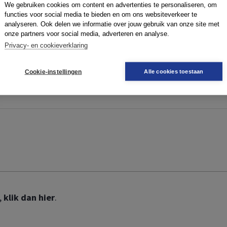
We gebruiken cookies om content en advertenties te personaliseren, om
functies voor social media te bieden en om ons websiteverkeer te
ze website te kunnen gebruiken. Om te kunnen inloggen, moe
analyseren. Ook delen we informatie over jouw gebruik van onze site met
 geen boek,
klik dan hier
.
onze partners voor social media, adverteren en analyse.
Privacy- en cookieverklaring
Cookie-instellingen
Alle cookies toestaan
,
klik dan hier
.