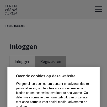
Spring
Door
naar
naar
de
de
hoofdnavigatie
hoofd
HOME
›
INLOGGEN
inhoud
Inloggen
Registreren
Inloggen
Je moet ingelogd zijn om deze website te
Over de cookies op deze website
kunnen gebruiken. Om te kunnen inloggen,
We gebruiken cookies om content en advertenties te
moet je je registreren met de code voor in
personaliseren, om functies voor social media te
bieden en om ons websiteverkeer te analyseren. Ook
je boek. Heb je geen boek,
klik dan hier
.
delen we informatie over jouw gebruik van onze site
met onze partners voor social media, adverteren en
analyse.