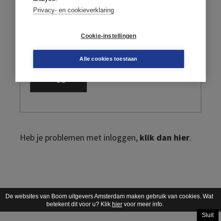
Privacy- en cookieverklaring
Cookie-instellingen
Ik ben mijn wachtwoord vergeten
Alle cookies toestaan
Heb je problemen met inloggen,
klik dan hier
.
De websites van Boom uitgevers Amsterdam maken gebruik van cookies. Wat
betekent dit voor u? Klik
hier
voor meer info.
Sluit