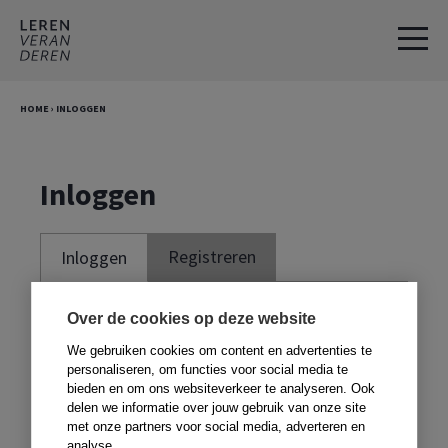
Spring
Door
naar
naar
de
de
hoofdnavigatie
hoofd
HOME
›
INLOGGEN
inhoud
Inloggen
Registreren
Inloggen
Je moet ingelogd zijn om deze website te
Over de cookies op deze website
kunnen gebruiken. Om te kunnen inloggen,
We gebruiken cookies om content en advertenties te
moet je je registreren met de code voor in
personaliseren, om functies voor social media te
bieden en om ons websiteverkeer te analyseren. Ook
je boek. Heb je geen boek,
klik dan hier
.
delen we informatie over jouw gebruik van onze site
met onze partners voor social media, adverteren en
analyse.