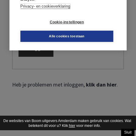
Privacy- en cookieverklaring
Cookie-instellingen
Ik ben mijn wachtwoord vergeten
Alle cookies toestaan
Heb je problemen met inloggen,
klik dan hier
.
De websites van Boom uitgevers Amsterdam maken gebruik van cookies. Wat
betekent dit voor u? Klik
hier
voor meer info.
Sluit