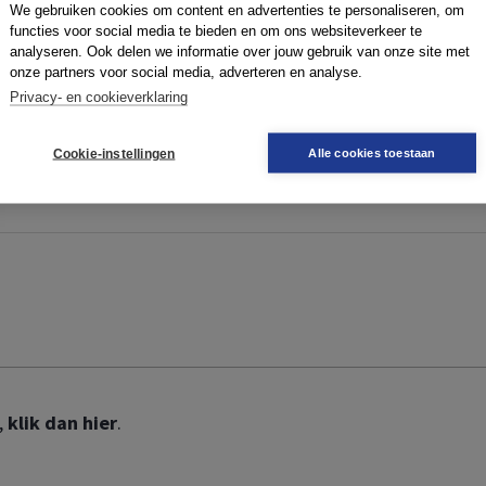
We gebruiken cookies om content en advertenties te personaliseren, om
functies voor social media te bieden en om ons websiteverkeer te
ze website te kunnen gebruiken. Om te kunnen inloggen, moe
analyseren. Ook delen we informatie over jouw gebruik van onze site met
 geen boek,
klik dan hier
.
onze partners voor social media, adverteren en analyse.
Privacy- en cookieverklaring
Cookie-instellingen
Alle cookies toestaan
,
klik dan hier
.